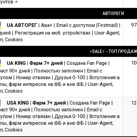
унтов ⭐️
АВТОРЕГИ
97
UA АВТОРЕГ
| Ава+ | Email с доступом (Firstmail) |
дней | Регистрация на моб. устройствах | User-Agent;
n; Cookies
⚡️SALE⚡️ - ТОП ПРОДА
10
UA KING | Фарм 7+ дней
| Создана Fan Page |
аст 90+ дней | Полностью заполнен | Email с
упом | Номер отвязан | Друзья 0-100 | Вступления в
пы, фарм интересов на ФБ и вне ФБ | User-Agent;
n; Cookies
USA KING | Фарм 7+ дней
| Создана Fan Page |
12
аст 90+ дней | Полностью заполнен | Email с
упом | Номер отвязан | Друзья 0-100 | Вступления в
пы, фарм интересов на ФБ и вне ФБ | User-Agent;
n; Cookies