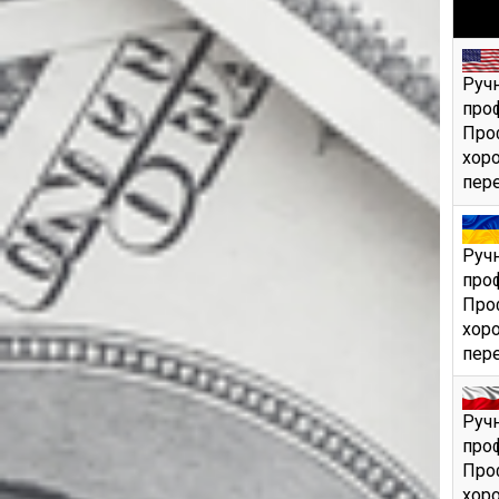
Ручн
про
Проф
хоро
пере
Ручн
про
Проф
хоро
пере
Ручн
про
Проф
хоро