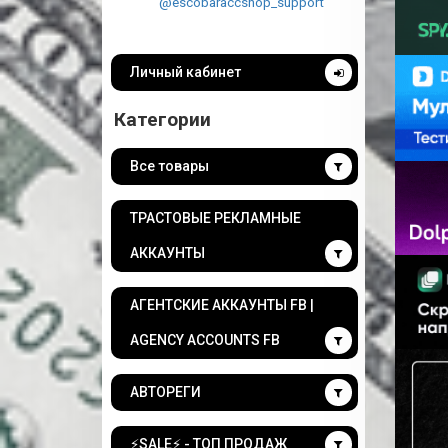
@escobaraccshop_support
Личный кабинет
Категории
Все товары
ТРАСТОВЫЕ РЕКЛАМНЫЕ
АККАУНТЫ
АГЕНТСКИЕ АККАУНТЫ FB |
AGENCY ACCOUNTS FB
АВТОРЕГИ
⚡️SALE⚡️ - ТОП ПРОДАЖ