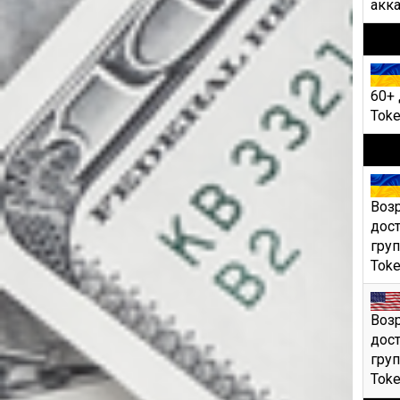
акка
60+ 
Toke
Возр
дост
груп
Toke
Возр
дост
груп
Toke