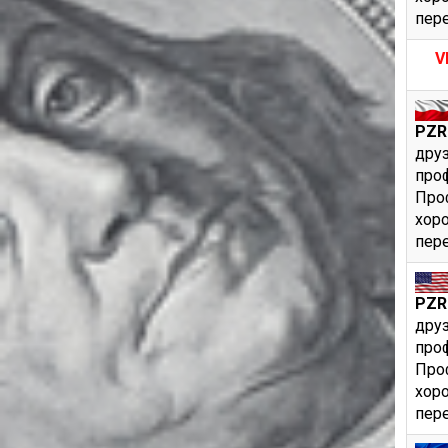
пере
V
PZR
друз
про
Проф
хоро
пере
PZR
друз
про
Проф
хоро
пере