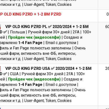
писки и т.д. | User-Agent; Token; Cookies
IP OLD KING PZRD + 1-2 BM PZRD
0
VIP OLD KING PZRD PL ✅ 2020/2024 + 1-2 БМ
6
D ✅
| Польша | Ручной фарм 30+ дней | 2FA | 100+
ей |
Пройден чек (видеоселфи)
| Создано и
фармлено
1-4 Fan Page
| Email с доступом |
иль и Fan Page полностью заполнены | Очень
ший фарм, активность вне ФБ, интересы,
писки и т.д. | User-Agent; Token; Cookies
VIP OLD KING PZRD USA ✅ 2020/2024 + 1-2 БМ
2
D ✅
| США | Ручной фарм 30+ дней | 2FA | 100+
ей |
Пройден чек (видеоселфи)
| Создано и
фармлено
1-4 Fan Page
| Email с доступом |
иль и Fan Page полностью заполнены | Очень
ший фарм, активность вне ФБ, интересы,
писки и т.д. | User-Agent; Token; Cookies