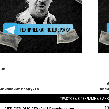
ары
В
менование продукта
нали
ТРАСТОВЫЕ РЕКЛАМНЫЕ АК
10
VERIFIED BM9 250+$
✅ | Верификация