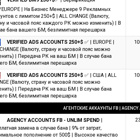
/EUROPE | На Бизнес Менеджере 9 Рекламных
унтов с лимитом 250+$ | ALL CHANGE (Валюту,
ну и часовой пояс каждого РК можно изменить) | В
чае бана вашего БМ, безлимитная перешарка
VERIFIED ADS ACCOUNTS 250+$
✅ | EUROPE |
10
CHANGE (Валюту, страну и часовой пояс можно
нить) | Передача РК на ваш БМ | В случае бана
его БМ, безлимитная перешарка
VERIFIED ADS ACCOUNTS 250+$
✅ | США | ALL
10
GE (Валюту, страну и часовой пояс можно
нить) | Передача РК на ваш БМ | В случае бана
Всего позиций в корзине
его БМ, безлимитная перешарка
(шт)
Всего товара в корзине
АГЕНТСКИЕ АККАУНТЫ FB | AGENCY
$
Сумма к оплате (без скидок)
2
AGENCY ACCOUNTS FB - UNLIM SPEND
|
латная замена в случае бана | 9% от затрат,
мальное пополнение от 500$ | Высокое качество