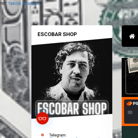
тег
такое впишит...
ESCOBAR SHOP
Telegram: